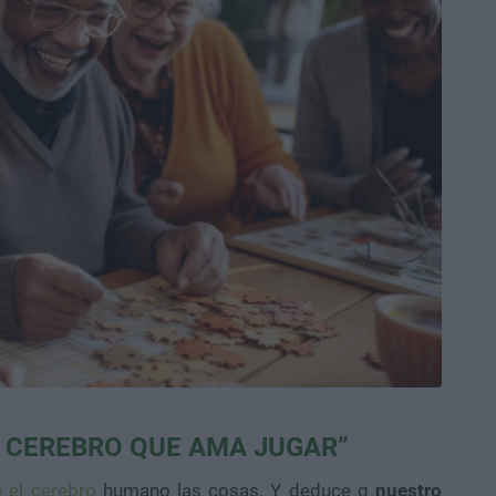
L CEREBRO QUE AMA JUGAR”
 el cerebro
humano las cosas. Y deduce q
nuestro