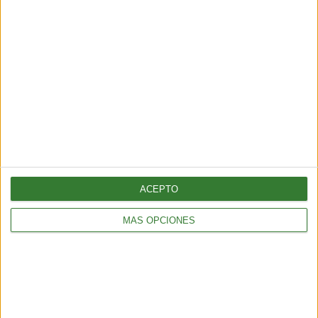
BIENESTAR
La proteína, mucho más que un nutriente clave para el
mantenimiento de la masa muscular
3 min
| 2026-06-01 17:00
ACEPTO
MÁS OPCIONES