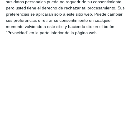
sus datos personales puede no requerir de su consentimiento,
Cuando decimos "dedicarse" no queremos decir dejar
pero usted tiene el derecho de rechazar tal procesamiento. Sus
todo para comenzar una carrera en la pintura o en la
preferencias se aplicarán solo a este sitio web. Puede cambiar
música, sino "hacer algo con dedicación".
Poner pasión
sus preferencias o retirar su consentimiento en cualquier
y empeño en una tarea que nos encanta
. La dopamina,
momento volviendo a este sitio y haciendo clic en el botón
neurotransmisor de la creatividad, se potencia cuando
"Privacidad" en la parte inferior de la página web.
lo haces, y es un circulo virtuoso, porque te ayuda a
hacerlo mejor.
Hacer jardinería, escribir, salir a tomar fotografías con
una temática, hacer trabajo voluntario, tomar clases de
algo nuevo o incluso redecorar la casa son opciones
para encontrar la tarea que te apasione.
3. EJERCÍTATE
Cuando dicen que el deporte nos hace más felices no
es un capricho. El ejercicio físico es una de las mejores