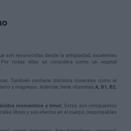
no
ue son reconocidas desde la antigüedad, excelentes
. Por todas ellas se considera como un vegetal
.
ínas. También contiene distintos minerales como el
o, hierro y magnesio. Además, tiene vitaminas
A, B1, B2,
ácidos rosmarinico y timol.
Estos son compuestos
icales libres y sus efectos en el cuerpo, responsables
eol, cineol, lomoneno, beta-bisolobeno, carvacrol,