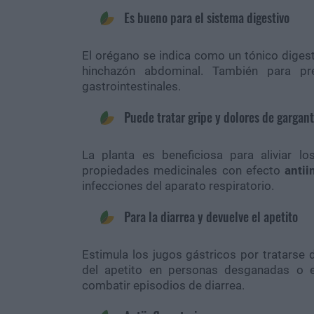
Es bueno para el sistema digestivo
El orégano se indica como un tónico digestiv
hinchazón abdominal. También para p
gastrointestinales.
Puede tratar gripe y dolores de gargan
La planta es beneficiosa para aliviar l
propiedades medicinales con efecto
antii
infecciones del aparato respiratorio.
Para la diarrea y devuelve el apetito
Estimula los jugos gástricos por tratarse d
del apetito en personas desganadas o e
combatir episodios de diarrea.