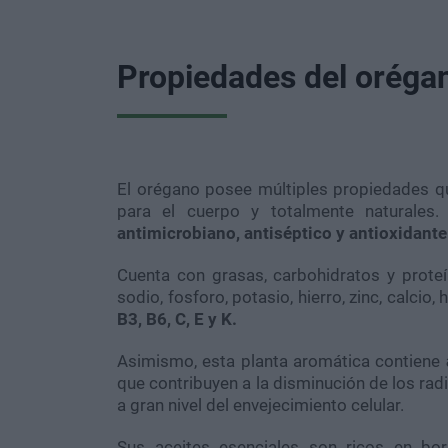
Propiedades del oréga
El orégano posee múltiples propiedades q
para el cuerpo y totalmente naturales
antimicrobiano, antiséptico y antioxidante
Cuenta con grasas, carbohidratos y prote
sodio, fosforo, potasio, hierro, zinc, calci
B3, B6, C, E y K.
Asimismo, esta planta aromática contiene
que contribuyen a la disminución de los rad
a gran nivel del envejecimiento celular.
Sus aceites esenciales son ricos en born