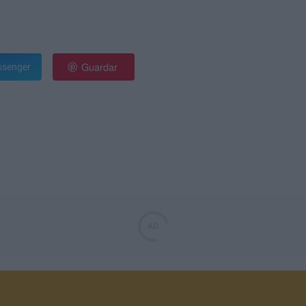
Guardar
senger