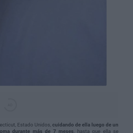
ecticut, Estado Unidos,
cuidando de ella luego de un
 coma durante más de 7 meses
, hasta que ella se