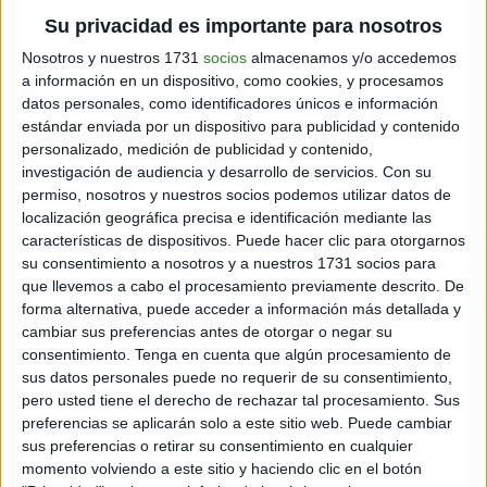
Su privacidad es importante para nosotros
Respecto a Paul, Jenni se refirió:
“Mucha gente con
mucha sabiduría está muriendo en casa sola, así que la
Nosotros y nuestros 1731
socios
almacenamos y/o accedemos
parte gratificante es cambiar su vida. Cambiando sus
a información en un dispositivo, como cookies, y procesamos
últimos días. Tiene 88 años. No merece estar solo”.
datos personales, como identificadores únicos e información
estándar enviada por un dispositivo para publicidad y contenido
personalizado, medición de publicidad y contenido,
investigación de audiencia y desarrollo de servicios.
Con su
permiso, nosotros y nuestros socios podemos utilizar datos de
localización geográfica precisa e identificación mediante las
características de dispositivos. Puede hacer clic para otorgarnos
su consentimiento a nosotros y a nuestros 1731 socios para
que llevemos a cabo el procesamiento previamente descrito. De
forma alternativa, puede acceder a información más detallada y
cambiar sus preferencias antes de otorgar o negar su
consentimiento.
Tenga en cuenta que algún procesamiento de
sus datos personales puede no requerir de su consentimiento,
pero usted tiene el derecho de rechazar tal procesamiento. Sus
preferencias se aplicarán solo a este sitio web. Puede cambiar
Foto: ABC News.
sus preferencias o retirar su consentimiento en cualquier
momento volviendo a este sitio y haciendo clic en el botón