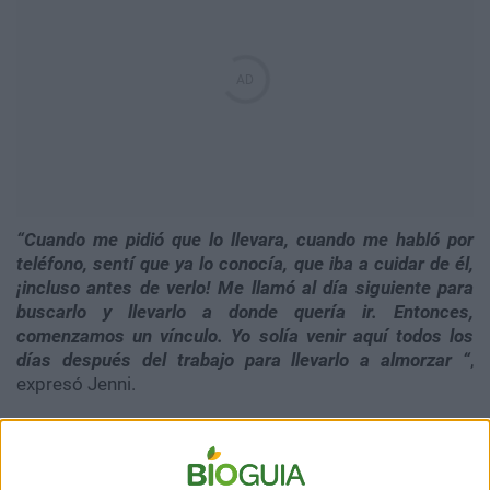
“Cuando me pidió que lo llevara, cuando me habló por
teléfono, sentí que ya lo conocía, que iba a cuidar de él,
¡incluso antes de verlo! Me llamó al día siguiente para
buscarlo y llevarlo a donde quería ir. Entonces,
comenzamos un vínculo. Yo solía venir aquí todos los
días después del trabajo para llevarlo a almorzar “
,
expresó Jenni.
Los hijos de Paul están encantados con Jenni y con el
cuidado que ella le brinda. Se ha ganado sus
corazones.