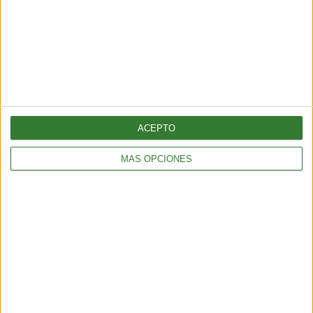
en tu correo una selección exclusiva de
nuestros contenidos!
Me quiero suscribir
ACEPTO
MÁS OPCIONES