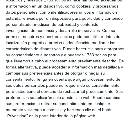
Nosotros y nuestros 1733
socios
almacenamos y/o accedemos
Los primeros en
toparse con la extraña fulgurita
a información en un dispositivo, como cookies, y procesamos
fueron los vecinos de la zona.
Luego de que el árbol
datos personales, como identificadores únicos e información
quedó destruido por el rayo, vieron entre el suelo
estándar enviada por un dispositivo para publicidad y contenido
humeante unas extrañas rocas que empezaron a
personalizado, medición de publicidad y contenido,
recolectar.
investigación de audiencia y desarrollo de servicios.
Con su
permiso, nosotros y nuestros socios podemos utilizar datos de
localización geográfica precisa e identificación mediante las
características de dispositivos. Puede hacer clic para otorgarnos
su consentimiento a nosotros y a nuestros 1733 socios para
que llevemos a cabo el procesamiento previamente descrito. De
forma alternativa, puede acceder a información más detallada y
cambiar sus preferencias antes de otorgar o negar su
consentimiento.
Tenga en cuenta que algún procesamiento de
sus datos personales puede no requerir de su consentimiento,
pero usted tiene el derecho de rechazar tal procesamiento. Sus
preferencias se aplicarán solo a este sitio web. Puede cambiar
sus preferencias o retirar su consentimiento en cualquier
momento volviendo a este sitio y haciendo clic en el botón
"Privacidad" en la parte inferior de la página web.
Cuando un
meteorito
impacta la Tierra, ha pasado por
muchas situaciones:
gran velocidad, fuerzas