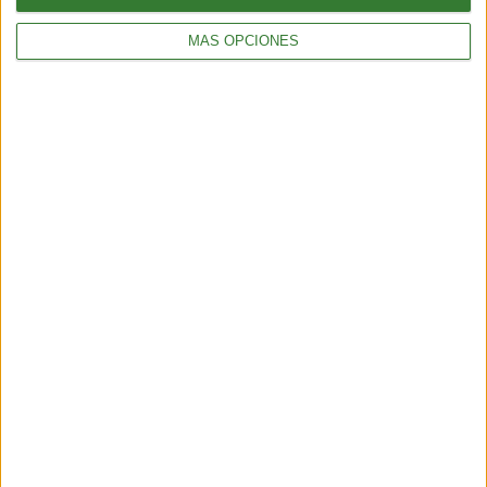
MÁS OPCIONES
TENDENCIAS
¿Llega el fin del testeo animal? El “ratón hecho con IA” que
podría cambiar para siempre la experimentación en animales
6 min
| 2026-06-21 13:00