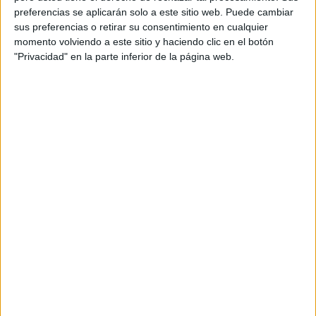
preferencias se aplicarán solo a este sitio web. Puede cambiar
sus preferencias o retirar su consentimiento en cualquier
momento volviendo a este sitio y haciendo clic en el botón
"Privacidad" en la parte inferior de la página web.
El apio es una poderosa fuente de
ftalidas
,
compuestos activos que mejoran la mala circulación
en un 14% y reducen las hormonas del estrés que
circulan en la sangre.
4. Ayuda a perder peso
Comer apio por las noches es, además, una forma
sencilla de perder unos kilos de más. En primer lugar,