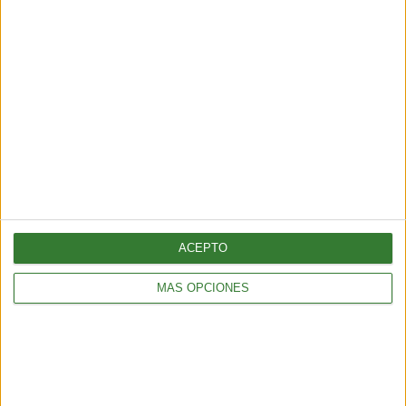
ACEPTO
MÁS OPCIONES
Cómo hacer barritas de cereal:
receta con 7 ingredientes
Cargando...