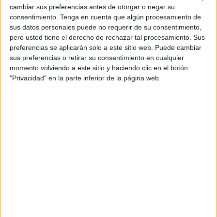
cambiar sus preferencias antes de otorgar o negar su
consentimiento.
Tenga en cuenta que algún procesamiento de
sus datos personales puede no requerir de su consentimiento,
pero usted tiene el derecho de rechazar tal procesamiento. Sus
Si buscás sumar una opción más resistente, local y rica en nutrientes, la
chaya puede ser tu nueva favorita. (PINTEREST)
preferencias se aplicarán solo a este sitio web. Puede cambiar
sus preferencias o retirar su consentimiento en cualquier
momento volviendo a este sitio y haciendo clic en el botón
COSMÉTICA NATURAL Y SUSTENTABLE
"Privacidad" en la parte inferior de la página web.
Cada vez más marcas de cosmética ecológica están
redescubriendo a la chaya como
ingrediente clave
para cremas, bálsamos y tónicos naturales
,
destacando su poder nutritivo para la piel sensible y su
bajo impacto ambiental. A diferencia del aloe vera, que
requiere más agua para crecer, la chaya es
resistente
,
no invasiva y se adapta a climas secos, lo que la
convierte en una aliada perfecta para jardines y
terrazas urbanas.