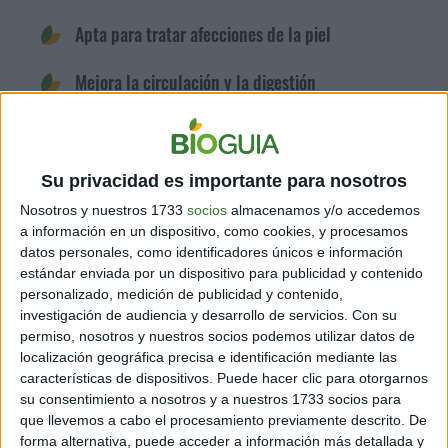
Apta para tratar afecciones de la piel
Mejora la circulación y la digestión
Refuerza el sistema inmune
Su privacidad es importante para nosotros
La planta medicinal que reduce várices y arañas
vasculares
Nosotros y nuestros 1733
socios
almacenamos y/o accedemos
a información en un dispositivo, como cookies, y procesamos
datos personales, como identificadores únicos e información
estándar enviada por un dispositivo para publicidad y contenido
personalizado, medición de publicidad y contenido,
investigación de audiencia y desarrollo de servicios.
Con su
permiso, nosotros y nuestros socios podemos utilizar datos de
localización geográfica precisa e identificación mediante las
características de dispositivos. Puede hacer clic para otorgarnos
su consentimiento a nosotros y a nuestros 1733 socios para
que llevemos a cabo el procesamiento previamente descrito. De
forma alternativa, puede acceder a información más detallada y