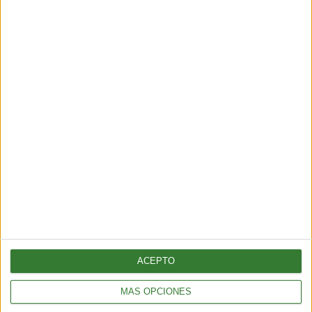
golpea al Caribe y al golfo de
México
Cargando...
ACEPTO
AMBIENTE
MÁS OPCIONES
Los incendios en España y Francia muestran una nueva