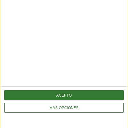
Récord histórico de sargazo
golpea al Caribe y al golfo de
México
Cargando...
ACEPTO
MÁS OPCIONES