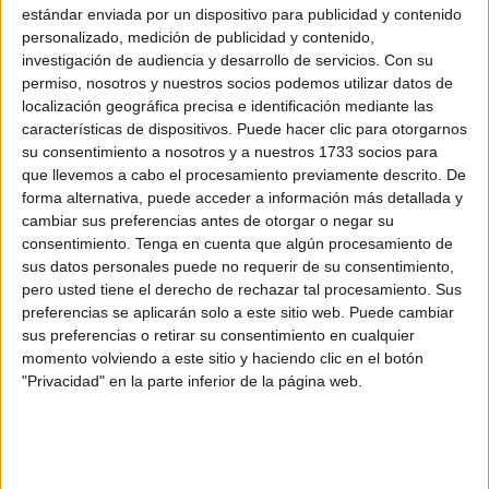
estándar enviada por un dispositivo para publicidad y contenido
personalizado, medición de publicidad y contenido,
investigación de audiencia y desarrollo de servicios.
Con su
permiso, nosotros y nuestros socios podemos utilizar datos de
localización geográfica precisa e identificación mediante las
características de dispositivos. Puede hacer clic para otorgarnos
su consentimiento a nosotros y a nuestros 1733 socios para
que llevemos a cabo el procesamiento previamente descrito. De
forma alternativa, puede acceder a información más detallada y
cambiar sus preferencias antes de otorgar o negar su
consentimiento.
Tenga en cuenta que algún procesamiento de
sus datos personales puede no requerir de su consentimiento,
pero usted tiene el derecho de rechazar tal procesamiento. Sus
preferencias se aplicarán solo a este sitio web. Puede cambiar
También te puede interesar:
El doble desafío de las
sus preferencias o retirar su consentimiento en cualquier
poblaciones costeras ante el aumento del nivel del
momento volviendo a este sitio y haciendo clic en el botón
"Privacidad" en la parte inferior de la página web.
mar
“Lo que se da cuenta es que cada uno de estos
problemas, que se entrecruzan totalmente, son
manejados por diferentes partes del gobierno”
, dijo
Amy