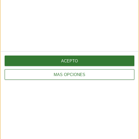
AMBIENTE
Los incendios en España y Francia muestran una nueva
amenaza: ¿por qué cada vez hay más fuegos extremos?
5 min
| 2026-07-28 13:00
ACEPTO
MÁS OPCIONES
AMBIENTE
¿Es posible convertir la noche en día? El polémico proyecto que
busca iluminar la Tierra desde el espacio