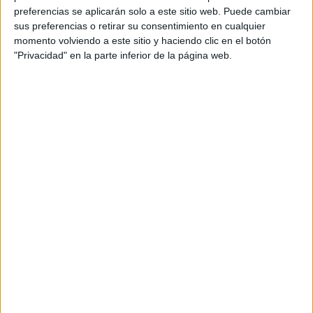
efecto de los vientos típicos de la zona logran viajar
preferencias se aplicarán solo a este sitio web. Puede cambiar
hasta cientos de kilómetros, alcanzando con facilidad
sus preferencias o retirar su consentimiento en cualquier
las áreas donde habitan los camellos.
momento volviendo a este sitio y haciendo clic en el botón
"Privacidad" en la parte inferior de la página web.
Ya en áreas donde habitan los camellos, es muy fácil
que estos animales los confundan con alimento,
terminen ingiriéndolos y su sistema digestivo se
enferme poco a poco.