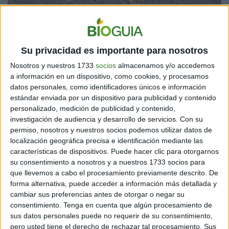
Su privacidad es importante para nosotros
Nosotros y nuestros 1733
socios
almacenamos y/o accedemos
a información en un dispositivo, como cookies, y procesamos
datos personales, como identificadores únicos e información
estándar enviada por un dispositivo para publicidad y contenido
personalizado, medición de publicidad y contenido,
investigación de audiencia y desarrollo de servicios.
Con su
permiso, nosotros y nuestros socios podemos utilizar datos de
¿CÓMO LLEGA EL PLÁSTICO AL HÁBITAT DE LOS
localización geográfica precisa e identificación mediante las
características de dispositivos. Puede hacer clic para otorgarnos
CAMELLOS?
su consentimiento a nosotros y a nuestros 1733 socios para
que llevemos a cabo el procesamiento previamente descrito. De
Se puede pensar que es muy difícil que los desiertos se
forma alternativa, puede acceder a información más detallada y
contaminen, ya que son áreas donde no viven
cambiar sus preferencias antes de otorgar o negar su
demasiadas personas; sin embargo, no es el caso. Los
consentimiento.
Tenga en cuenta que algún procesamiento de
plásticos como bolsas, envoltorios y más se caen de
sus datos personales puede no requerir de su consentimiento,
contenedores y salen de los vertederos; luego, por
pero usted tiene el derecho de rechazar tal procesamiento. Sus