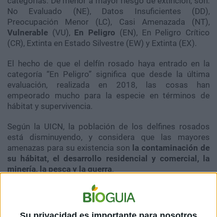
categorías. De menor a mayor riesgo de extinción, son:
No Evaluado (NE), Datos Insuficientes (DD),
Preocupación Menor (LC), Casi Amenazada (NT),
Vulnerable
(VU),
En Peligro
(EN), En Peligro Crítico
(CR), Extinta en Estado Silvestre (EW) y Extinta (EX).
El hecho de que el delfín rosado haya entrado en la
categoría “En Peligro” significa que desde la última
evaluación, realizada en 2018, las cosas han
empeorado mucho para la especie en términos de
hábitat y supervivencia.
Según la UICN, la población de los delfines rosados
está disminuyendo, y considera que las mayores
amenazas para su existencia son
la contaminación de
su hábitat, el desarrollo residencial y comercial, la
minería, la pesca y la guerra
.
La
contaminación de las fuentes de agua y de los
bosques de inundación
que los delfines rosados
frecuentemente aprovechan como hogares ha
Su privacidad es importante para nosotros