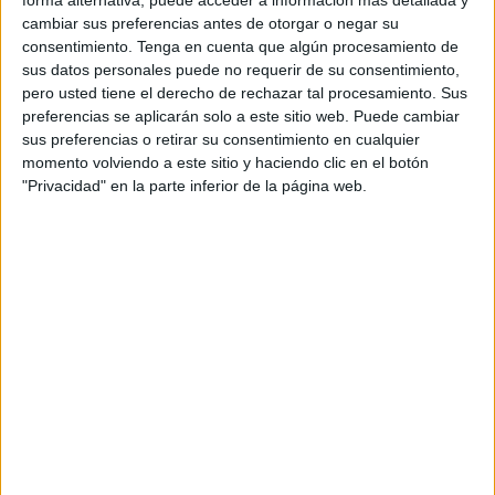
forma alternativa, puede acceder a información más detallada y
cambiar sus preferencias antes de otorgar o negar su
consentimiento.
Tenga en cuenta que algún procesamiento de
sus datos personales puede no requerir de su consentimiento,
pero usted tiene el derecho de rechazar tal procesamiento. Sus
preferencias se aplicarán solo a este sitio web. Puede cambiar
sus preferencias o retirar su consentimiento en cualquier
momento volviendo a este sitio y haciendo clic en el botón
"Privacidad" en la parte inferior de la página web.
¿Cuáles son los principios de la agroecología?
De acuerdo a
Greenpeace
, la agroecología combina la
ciencia moderna e innovación con los conocimientos
locales tradicionales; protege el suelo, el agua y el
clima; no contamina el medio ambiente con productos
químicos o semillas genéticamente modificadas; y su
objetivo es que la comida saludable sea accesible a
toda la población y que la tecnología agrícola sea
controlada por las comunidades locales.