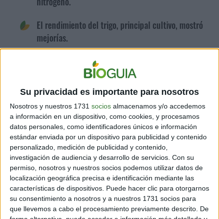
nitrógeno.
El rendimiento del trigo, principal cultivo, mostró
mejorías.
Disminuyeron los costos en insumos.
Su privacidad es importante para nosotros
Dentro de las conclusiones de la FAO se afirma que:
“El aumento de
los niveles de diversidad funcional permitió fortalecer los
Nosotros y nuestros 1731
socios
almacenamos y/o accedemos
mecanismos de regulación biótica de plagas animales y malezas.
a información en un dispositivo, como cookies, y procesamos
Esto se tradujo en una menor dependencia de insumos, menores
costos, menor inversión de capital, mejorando el margen de
datos personales, como identificadores únicos e información
ganancia, disminuyendo los riesgos económicos y ambientales. La
estándar enviada por un dispositivo para publicidad y contenido
ganadería recuperó su importante rol complementario de las
personalizado, medición de publicidad y contenido,
actividades agrícolas. El productor ha podido desarrollar su
actividad y la de su familia sin tener que tomar créditos ni depender
investigación de audiencia y desarrollo de servicios.
Con su
de políticas de fomento”
.
permiso, nosotros y nuestros socios podemos utilizar datos de
localización geográfica precisa e identificación mediante las
características de dispositivos. Puede hacer clic para otorgarnos
su consentimiento a nosotros y a nuestros 1731 socios para
que llevemos a cabo el procesamiento previamente descrito. De