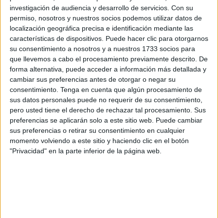
integrarse grandes corporaciones al trabajo
investigación de audiencia y desarrollo de servicios.
Con su
ambientalista, los medios de comunicación e incluso
permiso, nosotros y nuestros socios podemos utilizar datos de
las generaciones de edad avanzada, como es el caso
localización geográfica precisa e identificación mediante las
de Fernando.
características de dispositivos. Puede hacer clic para otorgarnos
su consentimiento a nosotros y a nuestros 1733 socios para
La labor que nos queda es muy dura, ya que ahora no
que llevemos a cabo el procesamiento previamente descrito. De
se trata nada más de dejar de usar tanto plástico o
forma alternativa, puede acceder a información más detallada y
menos madera; también se trata de solucionar el
cambiar sus preferencias antes de otorgar o negar su
problema que se ha acumulado durante décadas de
consentimiento.
Tenga en cuenta que algún procesamiento de
uso indiscriminado, de contaminación y de falta de
sus datos personales puede no requerir de su consentimiento,
conciencia.
pero usted tiene el derecho de rechazar tal procesamiento. Sus
preferencias se aplicarán solo a este sitio web. Puede cambiar
Así que todas las acciones que favorezcan este
sus preferencias o retirar su consentimiento en cualquier
objetivo es bien recibido; incluso si se trata de
momento volviendo a este sitio y haciendo clic en el botón
actividades como las de Fernando, de recoger la
"Privacidad" en la parte inferior de la página web.
basura acumulada en la playa de manera personal.
Pues
estas acciones además de colaborar con el
objetivo, se transforman en un ejemplo que crea y
extiende la conciencia ambientalista
, que es la mayor
esperanza para salvar nuestro hermoso planeta.