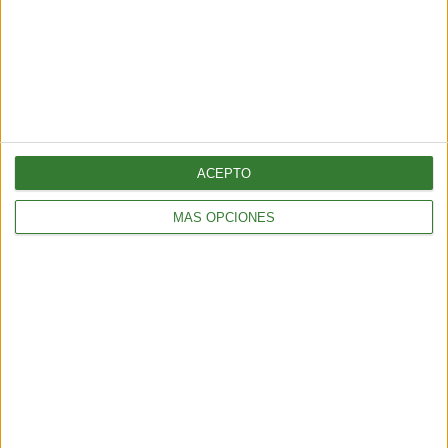
AMBIENTE
Temporal en Chile: qué es el río atmosférico categoría 5 que
azota al país
4 min
| 2026-07-17 14:45
ACEPTO
MÁS OPCIONES
AMBIENTE
Ola de calor en Europa y Estados Unidos: el impacto ambiental
de un verano cada vez más extremo
6 min
| 2026-07-14 13:00