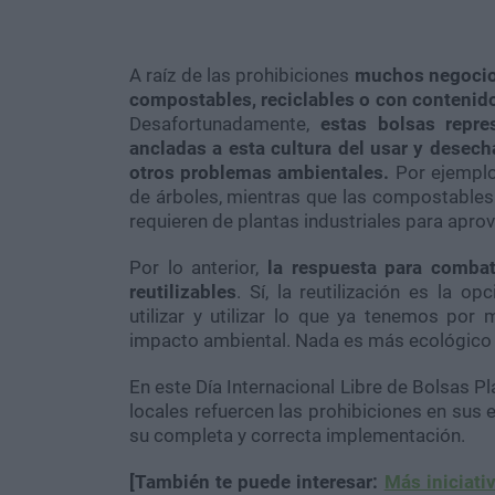
A raíz de las prohibiciones
muchos negocio
compostables, reciclables o con contenido 
Desafortunadamente,
estas bolsas repre
ancladas a esta cultura del usar y desec
otros problemas ambientales.
Por ejemplo,
de árboles, mientras que las compostables
requieren de plantas industriales para apro
Por lo anterior,
la respuesta para combati
reutilizables
. Sí, la reutilización es la 
utilizar y utilizar lo que ya tenemos po
impacto ambiental. Nada es más ecológico 
En este Día Internacional Libre de Bolsas Pl
locales refuercen las prohibiciones en sus
su completa y correcta implementación.
[También te puede interesar:
Más iniciati