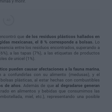
irlas y morir.
encontró que
de
los residuos plásticos hallados en
egidas mexicanas, el 8 % corresponde a bolsas.
Lo
resencia entre los residuos encontrados, superando a
(6%), a las tapas (7%), a las etiquetas de productos
les de unicel (1%).
ástico pueden causar afectaciones a la fauna marina
,
an a confundirlas con su alimento (medusas), y el
bolsas plásticas, al estar hechas con combustibles
os de años
. Además de que
al degradarse generan
trado en alimentos y bebidas que consumimos las
botellada, miel, etc.), representando una posible