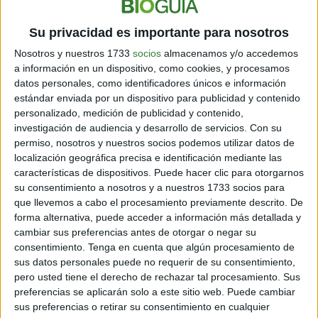
Su privacidad es importante para nosotros
Reducir: significado.
Nosotros y nuestros 1733
socios
almacenamos y/o accedemos
a información en un dispositivo, como cookies, y procesamos
datos personales, como identificadores únicos e información
El primer es
reducir la basura
y lo que consumimos,
estándar enviada por un dispositivo para publicidad y contenido
de manera de que el impacto producimos en el medio
personalizado, medición de publicidad y contenido,
ambiente sea menor. Es tratar de ponernos a pensar
investigación de audiencia y desarrollo de servicios.
Con su
qué estamos comprando, por qué y si necesitamos
permiso, nosotros y nuestros socios podemos utilizar datos de
tanto. Pero también tiene que ver con lo que
localización geográfica precisa e identificación mediante las
descartamos como residuos.
características de dispositivos. Puede hacer clic para otorgarnos
su consentimiento a nosotros y a nuestros 1733 socios para
Por ejemplo, cosas como calcular bien lo que
que llevemos a cabo el procesamiento previamente descrito. De
compramos para comer o preparar comidas, para así
forma alternativa, puede acceder a información más detallada y
evitar tirar lo que se echó a perder en la heladera.
cambiar sus preferencias antes de otorgar o negar su
También otros cambios en los hábitos como usar
consentimiento.
Tenga en cuenta que algún procesamiento de
bolsas de compras reutilizables, cepillos de dientes de
sus datos personales puede no requerir de su consentimiento,
bambú, o shampús sólidos que no requieren envases
pero usted tiene el derecho de rechazar tal procesamiento. Sus
plásticos.
preferencias se aplicarán solo a este sitio web. Puede cambiar
sus preferencias o retirar su consentimiento en cualquier