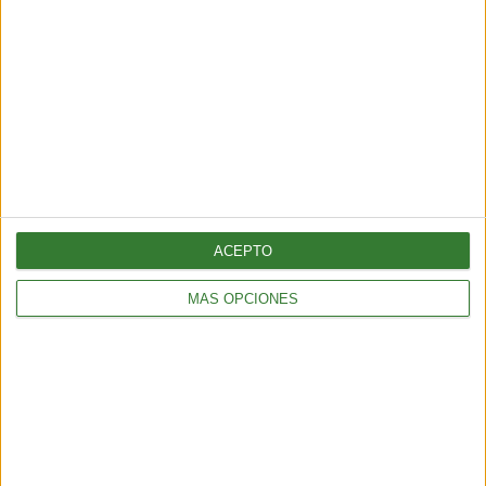
SÉ PARTE DEL CAMBIO
¡Sumate a nuestra comunidad y recibe
en tu correo una selección exclusiva de
nuestros contenidos!
Me quiero suscribir
ACEPTO
MÁS OPCIONES