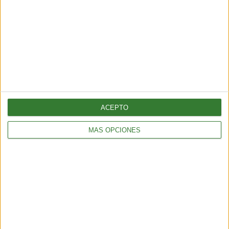
ACEPTO
MÁS OPCIONES
BIENESTAR
La proteína, mucho más que un nutriente clave para el
mantenimiento de la masa muscular
3 min
| 2026-06-01 17:00