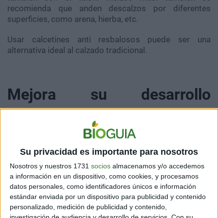
recomienda que anden descalzos por diferentes
superficies, como arena, hierba, etc.
Usar calcetines anti resbalosos puede ser una
alternativa ideal al calzado tradicional.
Mejora su desarrollo
intelectual
Su privacidad es importante para nosotros
Nosotros y nuestros 1731
socios
almacenamos y/o accedemos
Diferentes estudios afirman que el hecho de caminar
a información en un dispositivo, como cookies, y procesamos
descalzos también ayuda a los niños a desarrollarse
datos personales, como identificadores únicos e información
intelectualmente. Es que los pies tienen muchas
estándar enviada por un dispositivo para publicidad y contenido
terminaciones nerviosas. De hecho, en los primeros
personalizado, medición de publicidad y contenido,
meses de vida son más sensibles que las manos.
investigación de audiencia y desarrollo de servicios.
Con su