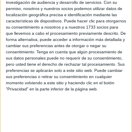
tener en cuenta a la hora de llevar una
investigación de audiencia y desarrollo de servicios.
Con su
alimentación saludable.
permiso, nosotros y nuestros socios podemos utilizar datos de
localización geográfica precisa e identificación mediante las
características de dispositivos. Puede hacer clic para otorgarnos
su consentimiento a nosotros y a nuestros 1733 socios para
que llevemos a cabo el procesamiento previamente descrito. De
Realizar ejercicio físico
forma alternativa, puede acceder a información más detallada y
cambiar sus preferencias antes de otorgar o negar su
consentimiento.
Tenga en cuenta que algún procesamiento de
Si de
hábitos saludables hablamos, realizar actividad
sus datos personales puede no requerir de su consentimiento,
física es un punto que no debe faltar y que debe ser
pero usted tiene el derecho de rechazar tal procesamiento. Sus
complemento de cualquier alimentación equilibrada.
preferencias se aplicarán solo a este sitio web. Puede cambiar
sus preferencias o retirar su consentimiento en cualquier
Uno de los errores más comunes cuando se habla de
momento volviendo a este sitio y haciendo clic en el botón
este punto es pensar que únicamente vale ir al
"Privacidad" en la parte inferior de la página web.
gimnasio y exigir a los músculos. Por el contrario, este
tip es mucho más amplio. Se
trata de tomarlo como un
estilo de vida y realizar cualquier actividad que te
motive y que se pueda mantener en el tiempo.