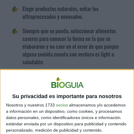
Elegir productos naturales, evitar los
ultraprocesados y envasados.
Siempre que se pueda, seleccionar alimentos
caseros para conocer la forma en la que se
elaboraron y no caer en el error de que porque
alguna comida cuenta con verdura es light o
saludable.
Cuando sea el momento del permitido hacerlo sin
culpa alguna, la alimentación debe ser equilibrada
y está bien consumir esos productos también.
Su privacidad es importante para nosotros
Regular las porciones será lo más importante y
Nosotros y nuestros 1733
socios
almacenamos y/o accedemos
a información en un dispositivo, como cookies, y procesamos
para eso es indispensable conocer el propio cuerpo.
datos personales, como identificadores únicos e información
estándar enviada por un dispositivo para publicidad y contenido
Hidratarse es uno de los ítems que siempre se debe
personalizado, medición de publicidad y contenido,