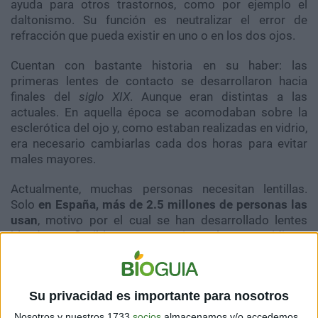
ayuda para otros trastornos, como por ejemplo el
daltonismo. Su función es neutralizar el error de
refracción que pueda existir en uno o en los dos ojos.
Cuentan con bastante historia en su haber: las
primeras lentes de contacto se desarrollaron hacia
finales del
siglo XIX
. Aunque eran distintas a las
actuales. En aquella época se acomodaban sobre la
esclerótica del ojo y, como estaban realizadas en vidrio,
era necesario cambiarlas cada dos horas para evitar
males mayores.
Actualmente, muchas personas necesitan lentillas.
Solo
en
España, más de 2.5 millones de personas las
usan
, motivo por el cual se han desarrollado lentes
blandas y flexibles que permiten el uso cotidiano.
Incluso, hoy en día, es posible comprarlas en
visiondirect.es
a domicilio y con total seguridad.
Su privacidad es importante para nosotros
Nosotros y nuestros 1733
socios
almacenamos y/o accedemos