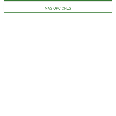
MÁS OPCIONES
BIENESTAR
La proteína, mucho más que un nutriente clave para el
mantenimiento de la masa muscular
3 min
| 2026-06-01 17:00