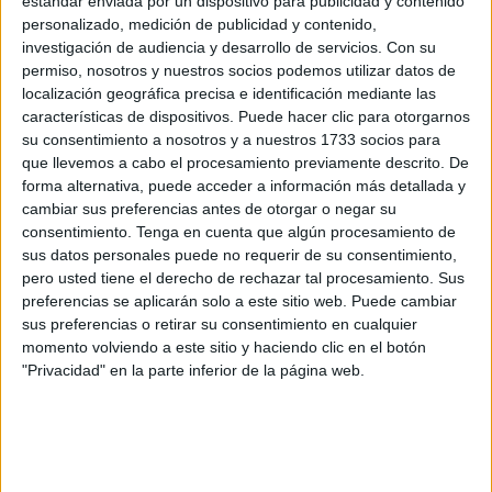
estándar enviada por un dispositivo para publicidad y contenido
personalizado, medición de publicidad y contenido,
CONTAMINACIÓN CRUZADA POR CONTACTO
investigación de audiencia y desarrollo de servicios.
Con su
permiso, nosotros y nuestros socios podemos utilizar datos de
INDIRECTO
localización geográfica precisa e identificación mediante las
características de dispositivos. Puede hacer clic para otorgarnos
En el caso de la contaminación por contacto indirecto,
su consentimiento a nosotros y a nuestros 1733 socios para
ocurre cuando el o los agentes contaminados, se
que llevemos a cabo el procesamiento previamente descrito. De
transportan a los
alimentos
por medio de otros
forma alternativa, puede acceder a información más detallada y
elementos. Se produce con mucha frecuencia al usar
cambiar sus preferencias antes de otorgar o negar su
un cuchillo, herramientas o equipos de cocina, tablas
consentimiento.
Tenga en cuenta que algún procesamiento de
para picar, etc.
sus datos personales puede no requerir de su consentimiento,
pero usted tiene el derecho de rechazar tal procesamiento. Sus
preferencias se aplicarán solo a este sitio web. Puede cambiar
sus preferencias o retirar su consentimiento en cualquier
momento volviendo a este sitio y haciendo clic en el botón
"Privacidad" en la parte inferior de la página web.