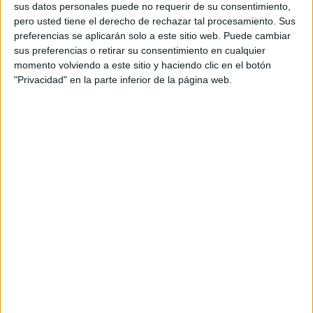
sus datos personales puede no requerir de su consentimiento,
mejores opciones son el pescado, frutos secos y las
pero usted tiene el derecho de rechazar tal procesamiento. Sus
legumbres. Asimismo, no se debe dejar de lado la
preferencias se aplicarán solo a este sitio web. Puede cambiar
hidratación, ya que es fundamental para deshacerse de
sus preferencias o retirar su consentimiento en cualquier
la mayor parte de las toxinas en el organismo. Además,
momento volviendo a este sitio y haciendo clic en el botón
mantener el cuerpo hidratado ayuda a aumentar las
"Privacidad" en la parte inferior de la página web.
reservas de energía en el cuerpo.
2- MENTE ACTIVA
Mantener la memoria activa es muy importante para
llegar a una vejez saludable, lo mejor es que solo se
necesitan prácticas muy sencillas para conseguirlo.
Solo basta con realizar actividades que permitan
estimular las funciones cerebrales, tales como escribir,
leer y resolver pasatiempos.
También es fundamental ampliar aquellos
conocimientos acerca de temas de interés, así como
empezar a descubrir nuevas aficiones. Lo ideal es