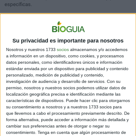
específicas.
A continuación, te mostramos cuáles son las 8 claves
para envejecer bien:
Su privacidad es importante para nosotros
1- ALIMENTACIÓN BALANCEADA
Nosotros y nuestros 1733
socios
almacenamos y/o accedemos
Llevar una alimentación saludable es esencial en todos
a información en un dispositivo, como cookies, y procesamos
los ámbitos de la vida del ser humano, especialmente,
datos personales, como identificadores únicos e información
durante la vejez. Para lograr el
bienestar
y lograr un
estándar enviada por un dispositivo para publicidad y contenido
envejecimiento saludable, lo recomendable es
personalizado, medición de publicidad y contenido,
mantener una dieta a base de verduras, frutas y
investigación de audiencia y desarrollo de servicios.
Con su
permiso, nosotros y nuestros socios podemos utilizar datos de
alimentos ricos en fibra. Su consumo permitirá
localización geográfica precisa e identificación mediante las
mantener el control del peso y al mismo tiempo, ayuda
características de dispositivos. Puede hacer clic para otorgarnos
a mejorar el sistema inmunológico.
su consentimiento a nosotros y a nuestros 1733 socios para
que llevemos a cabo el procesamiento previamente descrito. De
Por otro lado, es esencial que la dieta que se consuma
forma alternativa, puede acceder a información más detallada y
sea baja en grasas, sal y sobre todo, azúcares
cambiar sus preferencias antes de otorgar o negar su
refinados. En su lugar, lo mejor es incorporar alimentos
consentimiento.
Tenga en cuenta que algún procesamiento de
que contengan proteínas de calidad, algunas de las