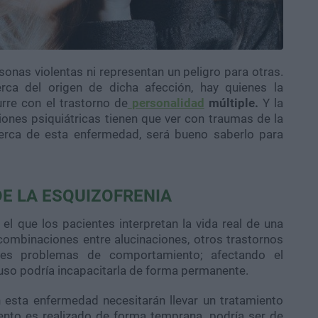
onas violentas ni representan un peligro para otras.
a del origen de dicha afección, hay quienes la
rre con el trastorno de
personalidad
múltiple.
Y la
iones psiquiátricas tienen que ver con traumas de la
cerca de esta enfermedad, será bueno saberlo para
DE LA ESQUIZOFRENIA
l que los pacientes interpretan la vida real de una
ombinaciones entre alucinaciones, otros trastornos
aves problemas de comportamiento; afectando el
luso podría incapacitarla de forma permanente.
 esta enfermedad necesitarán llevar un tratamiento
iento es realizado de forma temprana, podría ser de