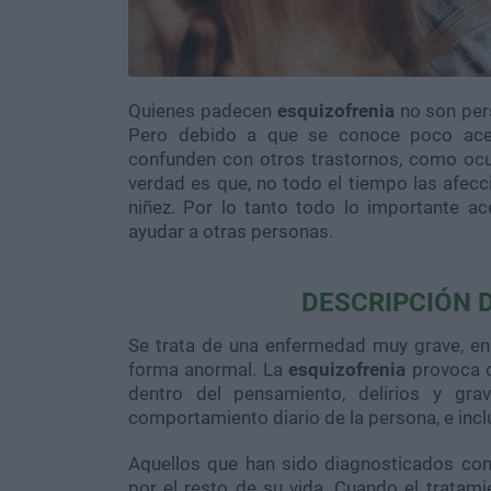
Quienes padecen
esquizofrenia
no son pers
Pero debido a que se conoce poco acerc
confunden
con otros trastornos, como ocu
verdad es que, no todo el tiempo las afecc
niñez. Por lo tanto todo lo importante a
ayudar a otras personas.
DESCRIPCIÓN 
Se trata de una enfermedad muy grave, en e
forma anormal. La
esquizofrenia
provoca c
dentro del pensamiento, delirios y gr
comportamiento diario de la persona, e inc
Aquellos que han sido diagnosticados con
por el resto de su vida. Cuando el tratam