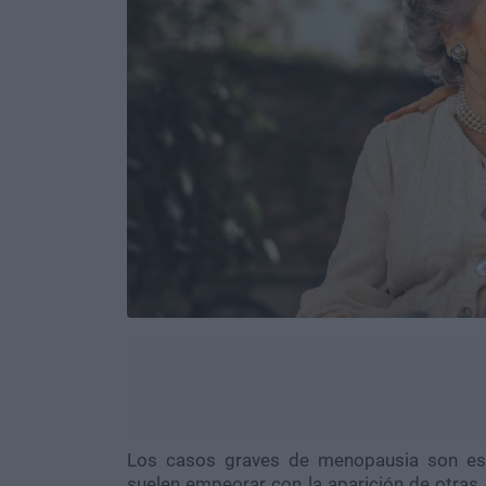
Los casos graves de menopausia son esc
suelen empeorar con la aparición de otras