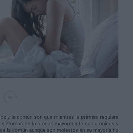
coz y la común son que mientras la primera requiere
s síntomas de la precoz mayormente son crónicos y
s de la común aunque son molestos en su mayoría no