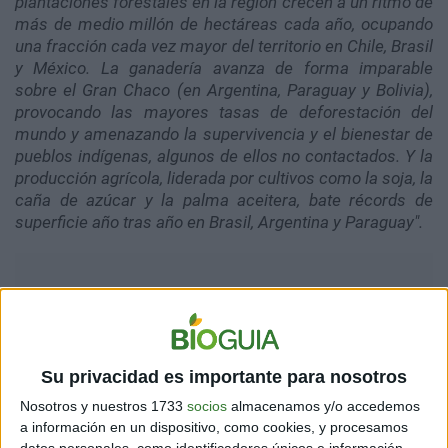
plantaciones forestales en la región crecen a un ritmo de
más de medio millón de hectáreas cada año, ocupando
una fracción cada vez mayor del territorio en Chile, Brasil
y México. La ganadería avanza de forma imparable
sobre el Gran Chaco (en Argentina, Paraguay y Bolivia),
provocando las mayores tasas de deforestación del
mundo y amenazando la supervivencia y el bienestar de
pueblos indígenas, algunos de ellos no contactados. Y la
producción agrícola, liderada por cultivos como la soja, la
caña de azúcar y la palma aceitera, bate récords de
superficie año tras año en Brasil, Argentina y Paraguay".
Su privacidad es importante para nosotros
Nosotros y nuestros 1733
socios
almacenamos y/o accedemos
a información en un dispositivo, como cookies, y procesamos