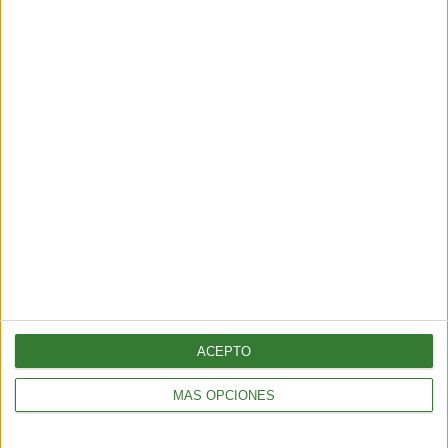
Test: ¿Cuánto sabés sobre
ciudades sostenibles?
Cargando...
ACEPTO
MÁS OPCIONES