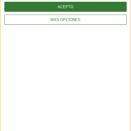
ACEPTO
MÁS OPCIONES
OPINIÓN
Cuestiones ambientales sobre La Ley de Bases y Puntos de
Partida en Argentina
3 min
| 2024-08-23 13:54
OPINIÓN
Estereotipos: La realidad de las mujeres con discapacidad en la
sociedad
4 min
| 2024-06-03 16:07