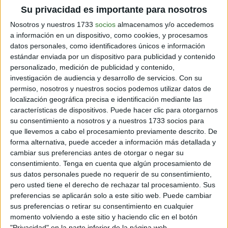
Su privacidad es importante para nosotros
empleos dignos, trabajo de cuidado y domestico no
remunerado, entre otros. A pesar de algunos
Nosotros y nuestros 1733
socios
almacenamos y/o accedemos
importantes avances a lo largo de los últimos años, no
a información en un dispositivo, como cookies, y procesamos
hay ningún país en el mundo en el que haya igualdad
datos personales, como identificadores únicos e información
económica entre hombres y mujeres, y son ellas las
estándar enviada por un dispositivo para publicidad y contenido
que siguen teniendo más probabilidades de vivir en la
personalizado, medición de publicidad y contenido,
pobreza.
investigación de audiencia y desarrollo de servicios.
Con su
permiso, nosotros y nuestros socios podemos utilizar datos de
localización geográfica precisa e identificación mediante las
características de dispositivos. Puede hacer clic para otorgarnos
su consentimiento a nosotros y a nuestros 1733 socios para
que llevemos a cabo el procesamiento previamente descrito. De
forma alternativa, puede acceder a información más detallada y
cambiar sus preferencias antes de otorgar o negar su
consentimiento.
Tenga en cuenta que algún procesamiento de
sus datos personales puede no requerir de su consentimiento,
pero usted tiene el derecho de rechazar tal procesamiento. Sus
preferencias se aplicarán solo a este sitio web. Puede cambiar
sus preferencias o retirar su consentimiento en cualquier
momento volviendo a este sitio y haciendo clic en el botón
"Privacidad" en la parte inferior de la página web.