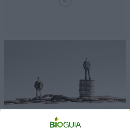
De más está decir que cuando hablamos de
desigualdad también existe -y muy marcada- la
desigualdad de género, salarios bajos, ausencia de