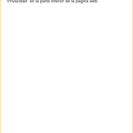
"Privacidad" en la parte inferior de la página web.
Tienen muchos usos y son prácticas de transportar.
Evitando usar bolsas de plástico estarás
contribuyendo a un planeta más limpio, protegiendo la
biodiversidad y nuestros océanos.
Elige alimentos de temporada