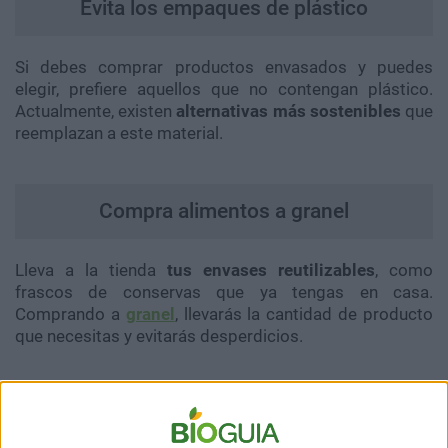
Evita los empaques de plástico
Si debes comprar productos envasados y puedes
elegir, prefiere aquellos que no contengan plástico.
Actualmente, existen
alternativas más sostenibles
que
reemplazan a este material.
Compra alimentos a granel
Lleva a la tienda
tus envases reutilizables
, como
frascos de conservas que ya tengas en casa.
Comprando a
granel
, llevarás la cantidad de producto
que necesitas y evitarás desperdicios.
Utiliza recipientes y bolsas reutilizables
para las compras