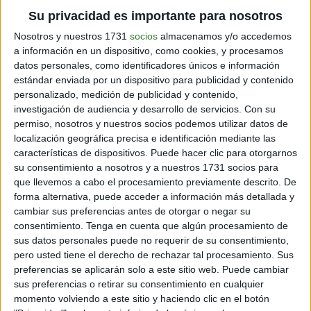
Su privacidad es importante para nosotros
Si vas al comercio de tu barrio o al supermercado, lleva
Nosotros y nuestros 1731
socios
almacenamos y/o accedemos
tus propias
bolsas de tela
y recipientes para trasladar
a información en un dispositivo, como cookies, y procesamos
tus compras.
datos personales, como identificadores únicos e información
estándar enviada por un dispositivo para publicidad y contenido
personalizado, medición de publicidad y contenido,
investigación de audiencia y desarrollo de servicios.
Con su
permiso, nosotros y nuestros socios podemos utilizar datos de
localización geográfica precisa e identificación mediante las
características de dispositivos. Puede hacer clic para otorgarnos
su consentimiento a nosotros y a nuestros 1731 socios para
que llevemos a cabo el procesamiento previamente descrito. De
forma alternativa, puede acceder a información más detallada y
cambiar sus preferencias antes de otorgar o negar su
consentimiento.
Tenga en cuenta que algún procesamiento de
sus datos personales puede no requerir de su consentimiento,
pero usted tiene el derecho de rechazar tal procesamiento. Sus
preferencias se aplicarán solo a este sitio web. Puede cambiar
sus preferencias o retirar su consentimiento en cualquier
momento volviendo a este sitio y haciendo clic en el botón