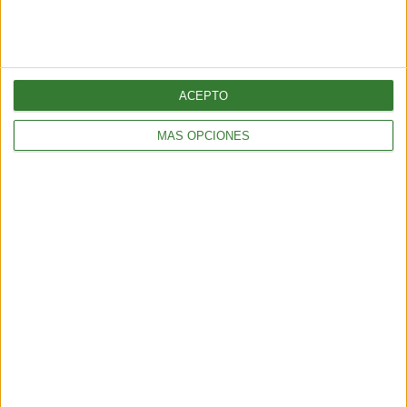
amoniaco”: crece la resistencia
indígena contra un megaproyecto
en el norte de México
Cargando...
ACEPTO
MÁS OPCIONES