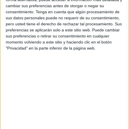
Italia intentó invadir Etiopía, o
Abisinia,
como también
cambiar sus preferencias antes de otorgar o negar su
se la conocía, en 1895, cuando las potencias europeas
consentimiento.
Tenga en cuenta que algún procesamiento de
estaban dividiendo el continente africano entre ellas,
sus datos personales puede no requerir de su consentimiento,
pero sufrió una derrota humillante.
pero usted tiene el derecho de rechazar tal procesamiento. Sus
preferencias se aplicarán solo a este sitio web. Puede cambiar
El país europeo había logrado colonizar la vecina
sus preferencias o retirar su consentimiento en cualquier
Eritrea después de que una compañía naviera italiana
momento volviendo a este sitio y haciendo clic en el botón
comprara el puerto de Assab en el Mar Rojo. Pero unos
"Privacidad" en la parte inferior de la página web.
años más tarde, cuando los italianos trataron de
penetrar más en Etiopía,
fue derrotada en la Batalla de
Adwa.
Italia se vio obligada a firmar un tratado que reconocía
la independencia de Etiopía, aunque décadas después
el
líder fascista Benito Mussolini
lo violó y ocupó el
país durante cinco años.
Uno de los sucesores de Menelik, el emperador
Haile
Selassie,
aprovechó su victoria ante los italianos para
impulsar la creación de la Organización de la Unidad
Africana (OUA), ahora Unión Africana, que tiene su sede