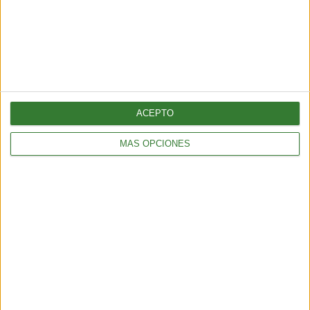
TENDENCIAS
¿Llega el fin del testeo animal? El “ratón hecho con IA” que
podría cambiar para siempre la experimentación en animales
6 min
| 2026-06-21 13:00
ACEPTO
MÁS OPCIONES
TENDENCIAS
El turismo sostenible tiene su semana en América Latina: qué
propone la edición 2026
4 min
| 2026-06-09 13:22