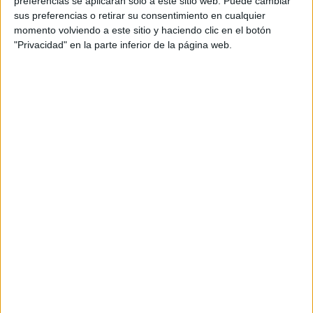
preferencias se aplicarán solo a este sitio web. Puede cambiar
Esto debido a que el fósil no está completo, pero se
sus preferencias o retirar su consentimiento en cualquier
pudo plantear una
longitud de dos metros
momento volviendo a este sitio y haciendo clic en el botón
aproximadamente
. Además, este nuevo espécimen
"Privacidad" en la parte inferior de la página web.
compartió su hábitat con otra especie llamada
Meherrinia; se hallaron restos en la formación del
primer descubrimiento.
Asimismo, se le consultó a la experta Carolina Gutstein
sobre la relevancia de este hallazgo; declaró que: “
Se