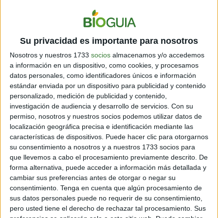
Su privacidad es importante para nosotros
Nosotros y nuestros 1733
socios
almacenamos y/o accedemos
a información en un dispositivo, como cookies, y procesamos
datos personales, como identificadores únicos e información
estándar enviada por un dispositivo para publicidad y contenido
personalizado, medición de publicidad y contenido,
investigación de audiencia y desarrollo de servicios.
Con su
permiso, nosotros y nuestros socios podemos utilizar datos de
La paleontóloga Carolina Gutstein reveló que la especie
localización geográfica precisa e identificación mediante las
descubierta pertenece a un
ejemplar maduro que
características de dispositivos. Puede hacer clic para otorgarnos
existió en la época Miocena Tardía
. Esta especie
su consentimiento a nosotros y a nuestros 1733 socios para
residió en una formación marina costera que se
que llevemos a cabo el procesamiento previamente descrito. De
relacionaría a una extensión de lo que se conoce
forma alternativa, puede acceder a información más detallada y
cambiar sus preferencias antes de otorgar o negar su
actualmente como la bahía de Chesapeake.
consentimiento.
Tenga en cuenta que algún procesamiento de
sus datos personales puede no requerir de su consentimiento,
Por otra parte, la paleontóloga de la Universidad de
pero usted tiene el derecho de rechazar tal procesamiento. Sus
Chile enfatizó que fue complejo deducir su tamaño.