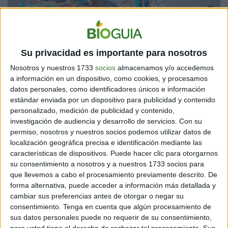
Generalmente, cuando se constituyen este tipo de
instituciones, se piensa en la forma más fácil de
Su privacidad es importante para nosotros
producir el dinero. Y esto sigue estando presente, con
Nosotros y nuestros 1733
socios
almacenamos y/o accedemos
la diferencia de que velaran por el cuidado ambiental.
a información en un dispositivo, como cookies, y procesamos
Aunque parezca imposible, no lo es. Actualmente, ser
datos personales, como identificadores únicos e información
una empresa garante del la preservación del
estándar enviada por un dispositivo para publicidad y contenido
ecosistema significa posicionar de forma más rápida
personalizado, medición de publicidad y contenido,
en el mercado.
investigación de audiencia y desarrollo de servicios.
Con su
permiso, nosotros y nuestros socios podemos utilizar datos de
localización geográfica precisa e identificación mediante las
INFORMACIÓN DEL TURISMO SUSTENTABLE
características de dispositivos. Puede hacer clic para otorgarnos
su consentimiento a nosotros y a nuestros 1733 socios para
La aplicación de la palabra
"sustentable"
al mundo del
que llevemos a cabo el procesamiento previamente descrito. De
turismo trae beneficios bastante notables. Es
forma alternativa, puede acceder a información más detallada y
imperativo que el ser humano adopte como cultura la
cambiar sus preferencias antes de otorgar o negar su
preservación del mismo y sea capaz de conocer los
consentimiento.
Tenga en cuenta que algún procesamiento de
impactos que genera el turismo en él. Incluso, esto
sus datos personales puede no requerir de su consentimiento,
ayudaría a un establecer un equilibrio entre el costo de