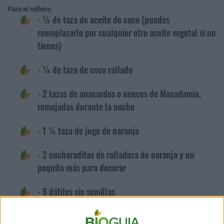
Para el relleno
- ¼ de taza de aceite de coco (puedes
reemplazarlo por cualquier otro aceite vegetal si no
tienes)
- ¼ de taza de coco rallado
- 2 tazas de anacardos o nueces de Macadamia,
remojadas durante la noche
- 1 ¼ taza de jugo de naranja
- 2 cucharaditas de ralladura de naranja y un
poquito más para decorar
- 6 dátiles sin semillas
- 1 taza de cacao en polvo