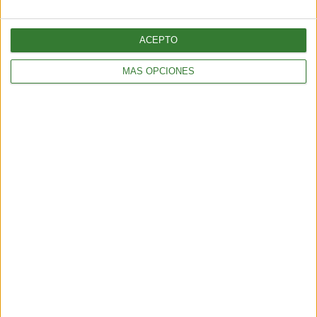
Pepino con bicarbonato: ¿por qué todos lo están probando?
2 min
| 2025-11-10 23:20
ACEPTO
MÁS OPCIONES
ALIMENTACIÓN
Tortitas crujientes de quinoa, calabacita y queso feta
2 min
| 2025-11-07 00:39