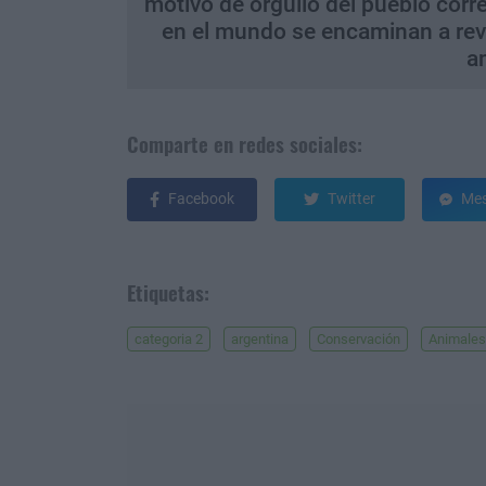
motivo de orgullo del pueblo corr
en el mundo se encaminan a rever
a
Comparte en redes sociales:
Facebook
Twitter
Mes
Etiquetas:
categoria 2
argentina
Conservación
Animales 