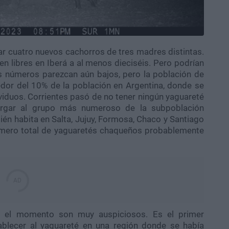
r cuatro nuevos cachorros de tres madres distintas.
n libres en Iberá a al menos dieciséis. Pero podrían
os números parezcan aún bajos, pero la población de
edor del 10% de la población en Argentina, donde se
viduos. Corrientes pasó de no tener ningún yaguareté
bergar al grupo más numeroso de la subpoblación
én habita en Salta, Jujuy, Formosa, Chaco y Santiago
número total de yaguaretés chaqueños probablemente
a el momento son muy auspiciosos. Es el primer
tablecer al yaguareté en una región donde se había