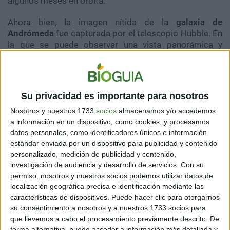
algunos meses en órbita.
Ahora bien, la imagen nítida de la
galaxia de
Andrómeda
fue capturada por el telescopio Hubble. En
la que se puede observar una vista panorámica y
detallada de la galaxia, siendo hasta ahora la fotografía
con mayor nitidez en toda la historia.
Su privacidad es importante para nosotros
¿Cuántas estrellas pueden
Nosotros y nuestros 1733
socios
almacenamos y/o accedemos
a información en un dispositivo, como cookies, y procesamos
verse en la imagen de la
datos personales, como identificadores únicos e información
estándar enviada por un dispositivo para publicidad y contenido
galaxia de Andrómeda?
personalizado, medición de publicidad y contenido,
investigación de audiencia y desarrollo de servicios.
Con su
permiso, nosotros y nuestros socios podemos utilizar datos de
localización geográfica precisa e identificación mediante las
características de dispositivos. Puede hacer clic para otorgarnos
su consentimiento a nosotros y a nuestros 1733 socios para
Según la imagen obtenida por la
NASA
a través del
que llevemos a cabo el procesamiento previamente descrito. De
telescopio Hubble, es posible apreciar detalladamente
forma alternativa, puede acceder a información más detallada y