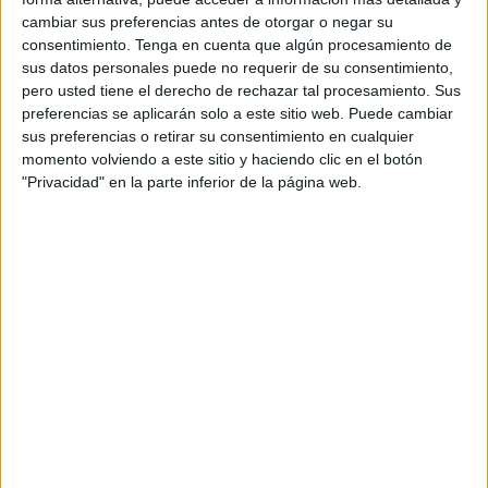
las estrellas dentro de la
galaxia de Andrómeda
. Lo
cambiar sus preferencias antes de otorgar o negar su
que es increíble si se tienen en cuenta que la misma se
consentimiento.
Tenga en cuenta que algún procesamiento de
encuentra a una distancia superior a los dos millones
sus datos personales puede no requerir de su consentimiento,
de años luz.
pero usted tiene el derecho de rechazar tal procesamiento. Sus
preferencias se aplicarán solo a este sitio web. Puede cambiar
La potencia del telescopio Hubble es tan increíble, que
sus preferencias o retirar su consentimiento en cualquier
es posible notar
estrellas
situadas en trechos
momento volviendo a este sitio y haciendo clic en el botón
individuales. Siempre y cuando se encuentran a una
"Privacidad" en la parte inferior de la página web.
distancia de al menos 61 mil años luz
aproximadamente.