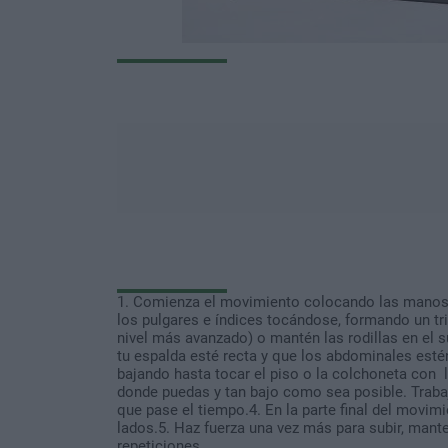
1. Comienza el movimiento colocando las manos 
los pulgares e índices tocándose, formando un tri
nivel más avanzado) o mantén las rodillas en el s
tu espalda esté recta y que los abdominales est
bajando hasta tocar el piso o la colchoneta con la
donde puedas y tan bajo como sea posible. Trabaj
que pase el tiempo.4. En la parte final del movi
lados.5. Haz fuerza una vez más para subir, manten
repeticiones.