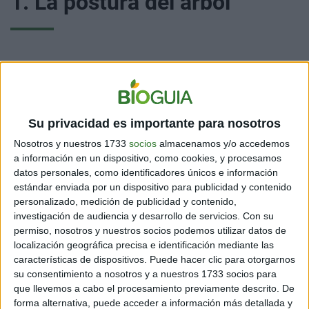
1. La postura del árbol
Debes pararte con los pies separados al ancho de los
hombros. Apoya tu cuerpo sobre tu pie derecho y
flexiona la rodilla izquierda. Luego, toma tu rodilla
Su privacidad es importante para nosotros
izquierda con ambas manos.
Nosotros y nuestros 1733
socios
almacenamos y/o accedemos
A continuación, apoya tu pie izquierdo sobre la cara
a información en un dispositivo, como cookies, y procesamos
interna del muslo derecho. Une las palmas de tus
datos personales, como identificadores únicos e información
manos y levántalas por encima de tu cabeza,
estándar enviada por un dispositivo para publicidad y contenido
manteniendo el equilibrio sobre la pierna derecha.
personalizado, medición de publicidad y contenido,
investigación de audiencia y desarrollo de servicios.
Con su
Mantén esta postura entre 30 segundos y 1 minuto.
permiso, nosotros y nuestros socios podemos utilizar datos de
Debes repetir el ejercicio 5 veces.
localización geográfica precisa e identificación mediante las
características de dispositivos. Puede hacer clic para otorgarnos
su consentimiento a nosotros y a nuestros 1733 socios para
que llevemos a cabo el procesamiento previamente descrito. De
forma alternativa, puede acceder a información más detallada y