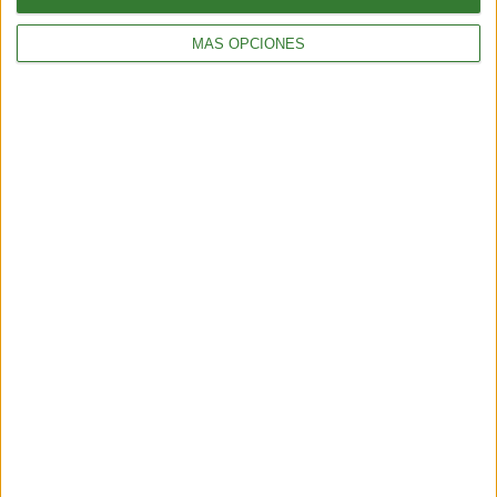
MÁS OPCIONES
Blue mind: el estado de calma que
produce el agua y que la ciencia
recién empieza a entender
Cargando...