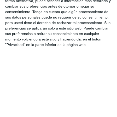
forma alternativa, puede acceder a información más detallada y
momento; incluso durante la pandemia.
cambiar sus preferencias antes de otorgar o negar su
consentimiento.
Tenga en cuenta que algún procesamiento de
sus datos personales puede no requerir de su consentimiento,
pero usted tiene el derecho de rechazar tal procesamiento. Sus
preferencias se aplicarán solo a este sitio web. Puede cambiar
sus preferencias o retirar su consentimiento en cualquier
momento volviendo a este sitio y haciendo clic en el botón
"Privacidad" en la parte inferior de la página web.
A través de la puesta en práctica de esta disciplina, las
personas podrán encontrar tranquilidad, equilibrio,
descanso y la concentración necesaria para afrontar
cualquier tipo de crisis; incluyendo la relacionada con el
COVID-19.