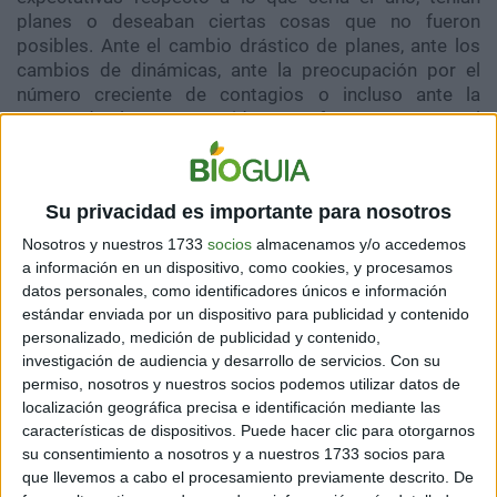
planes o deseaban ciertas cosas que no fueron
posibles. Ante el cambio drástico de planes, ante los
cambios de dinámicas, ante la preocupación por el
número creciente de contagios o incluso ante la
muerte de algún ser querido es perfectamente normal
que exista ansiedad, preocupación, agotamiento y
mucho estrés.
Su privacidad es importante para nosotros
El coronavirus ha tenido efectos altamente negativos
en todos los habitantes del planeta, para algunos más
Nosotros y nuestros 1733
socios
almacenamos y/o accedemos
devastadores que otros. Pero todos requieren de una
a información en un dispositivo, como cookies, y procesamos
estrategia para favorecer el equilibrio entre el cuerpo y
datos personales, como identificadores únicos e información
la mente. Esta es una excelente alternativa.
estándar enviada por un dispositivo para publicidad y contenido
personalizado, medición de publicidad y contenido,
Con la práctica de esta disciplina, será posible
investigación de audiencia y desarrollo de servicios.
Con su
enfrentar con mayor energía las consecuencias de la
permiso, nosotros y nuestros socios podemos utilizar datos de
pandemia en la vida, los cambios y los nuevos retos
localización geográfica precisa e identificación mediante las
que hay que enfrentar. No importa que antes de esta
características de dispositivos. Puede hacer clic para otorgarnos
pandemia una persona no practicara yoga,
su consentimiento a nosotros y a nuestros 1733 socios para
que llevemos a cabo el procesamiento previamente descrito. De
perfectamente puede comenzar en cualquier