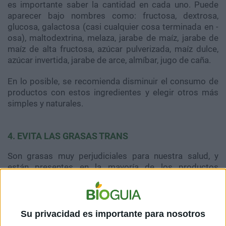
es importante saber la cantidad en cada uno. Puede
aparecer bajo nombres como: fructosa, dextrosa,
glucosa, galactosa (casi cualquier cosa terminada en -
osa), maltodextrina, melaza, jarabe de maíz, jarabe de
maíz de alta fructosa, azúcar pulverizada, maíz dulce,
azúcar invertida, jarabe de arce, almíbar, jugo de caña.
En lo posible, se recomienda disminuir el consumo de
productos con estos ingredientes y elegir otros más
simples y naturales.
4. EVITA LAS GRASAS TRANS
Son grasas muy perjudiciales para nuestra salud, y
están presentes en la mayoría de los productos
industrializados, como los lácteos enteros, la manteca,
crema de leche, embutidos, pizzas, galletas, alfajores,
entre otros.
Su privacidad es importante para nosotros