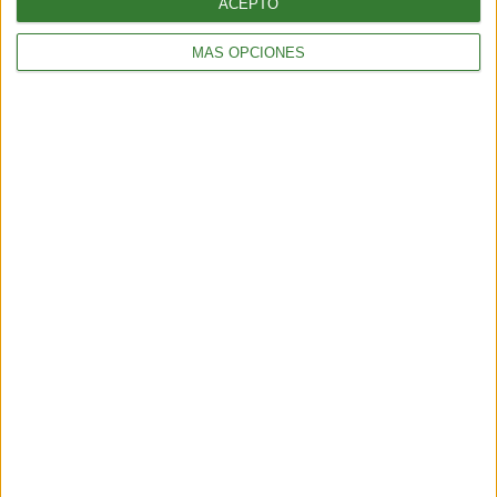
ACEPTO
MÁS OPCIONES
ALIMENTACIÓN
Pepino con bicarbonato: ¿por qué todos lo están probando?
2 min
| 2025-11-10 23:20