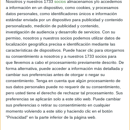
Nosotros y nuestros 1733
socios
almacenamos y/o accedemos
a información en un dispositivo, como cookies, y procesamos
datos personales, como identificadores únicos e información
estándar enviada por un dispositivo para publicidad y contenido
personalizado, medición de publicidad y contenido,
investigación de audiencia y desarrollo de servicios.
Con su
permiso, nosotros y nuestros socios podemos utilizar datos de
localización geográfica precisa e identificación mediante las
características de dispositivos. Puede hacer clic para otorgarnos
su consentimiento a nosotros y a nuestros 1733 socios para
que llevemos a cabo el procesamiento previamente descrito. De
forma alternativa, puede acceder a información más detallada y
Debes buscar las palabras "parcialmente hidrogenado”,
cambiar sus preferencias antes de otorgar o negar su
“ácidos grasos trans”, “grasas vegetales
consentimiento.
Tenga en cuenta que algún procesamiento de
hidrogenadas”, “estabilizantes vegetales" en la lista de
sus datos personales puede no requerir de su consentimiento,
ingredientes. Eso significa que los aceites han sido
pero usted tiene el derecho de rechazar tal procesamiento. Sus
convertidos en sólidos, y que aunque la etiqueta frontal
preferencias se aplicarán solo a este sitio web. Puede cambiar
diga “0% grasas”, en realidad sí las contiene.
sus preferencias o retirar su consentimiento en cualquier
momento volviendo a este sitio y haciendo clic en el botón
"Privacidad" en la parte inferior de la página web.