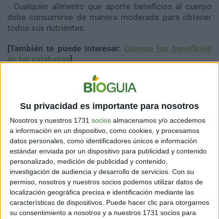
- Cualquier alimento que aporte beneficios al cuerpo
debe consumirse de manera moderada para obtener
todos sus nutrientes.
[También te puede interesar:
Conoce los beneficios
de las calabazas
]
Principales beneficios de las
Su privacidad es importante para nosotros
semillas de calabaza
Nosotros y nuestros 1731
socios
almacenamos y/o accedemos
a información en un dispositivo, como cookies, y procesamos
datos personales, como identificadores únicos e información
estándar enviada por un dispositivo para publicidad y contenido
personalizado, medición de publicidad y contenido,
investigación de audiencia y desarrollo de servicios.
Con su
permiso, nosotros y nuestros socios podemos utilizar datos de
localización geográfica precisa e identificación mediante las
características de dispositivos. Puede hacer clic para otorgarnos
su consentimiento a nosotros y a nuestros 1731 socios para