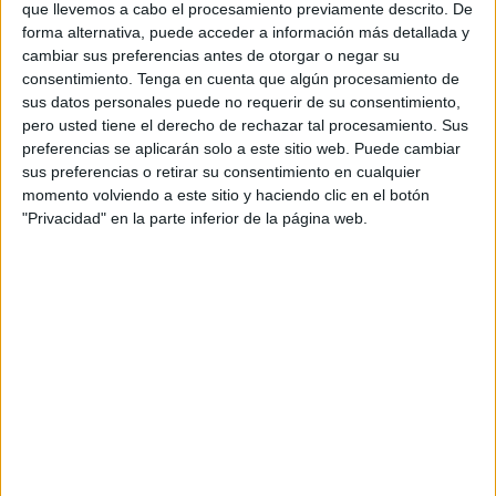
que llevemos a cabo el procesamiento previamente descrito. De
forma alternativa, puede acceder a información más detallada y
cambiar sus preferencias antes de otorgar o negar su
consentimiento.
Tenga en cuenta que algún procesamiento de
sus datos personales puede no requerir de su consentimiento,
pero usted tiene el derecho de rechazar tal procesamiento. Sus
preferencias se aplicarán solo a este sitio web. Puede cambiar
sus preferencias o retirar su consentimiento en cualquier
momento volviendo a este sitio y haciendo clic en el botón
"Privacidad" en la parte inferior de la página web.
Los
beneficios de las semillas de calabaza
se deben a
las sustancias que forman parte de estas. Su valor
nutricional es simplemente maravilloso, tanto que
ayuda a prevenir y combatir un gran número de
enfermedades.
AYUDA A PERDER PESO
Mantener el peso ideal es muy importante para tener
una buena salud y prevenir las enfermedades. En este