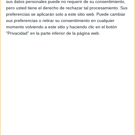
sus datos personales puede no requerir de su consentimiento,
cuenta con un pequeño toque sedante.
pero usted tiene el derecho de rechazar tal procesamiento. Sus
preferencias se aplicarán solo a este sitio web. Puede cambiar
Debido a esta cualidad, actúa de manera positiva en las
sus preferencias o retirar su consentimiento en cualquier
actividades nerviosas autónomas al igual que en los
momento volviendo a este sitio y haciendo clic en el botón
estados de ánimo. De igual manera, es sabor
"Privacidad" en la parte inferior de la página web.
delicadamente dulce que posee el jazmín es capaz de
inducir a estados de relajación. Acciones que son de
gran utilidad para contrarrestar los efectos que genera
el estrés.
MEJORA LA SALUD BUCAL
Como el té de jazmín está elaborado con una base de
té verde, posee catequinas. Se trata de sustancias que
forman parte del grupo de los polifenoles. Los cuales
son beneficiosos para mejorar la salud bucal, evitando
la aparición de las caries.