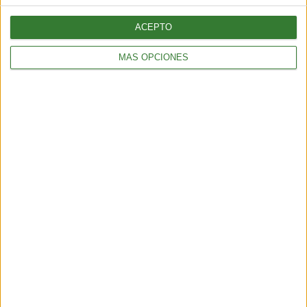
alteraciones en el ciclo del sueño.
ACEPTO
Fuente:
MÁS OPCIONES
Mejor con salud
Ecocosas
Ecoagricultor
Comparte en redes sociales:
Guardar
Etiquetas:
SEO
categoria 2