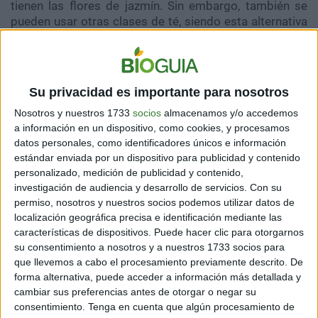
tienen las flores de jazmín. Sin embargo, también se
pueden usar otras clases de té, siendo esta alternativa
la más habitual. Las diversas clases de té de
jazmín
podrían contar con niveles de fragancia que varían.
Para la producción de un té de jazmín que tenga un
Su privacidad es importante para nosotros
sabor fuerte, es necesario mezclar las hojas y las flores
de la planta de manera repetida. Todas las veces que
Nosotros y nuestros 1733
socios
almacenamos y/o accedemos
a información en un dispositivo, como cookies, y procesamos
se requiera hasta lograr el resultado que se desee.
datos personales, como identificadores únicos e información
Aparte de la fragancia y el sabor que ofrece, con el
estándar enviada por un dispositivo para publicidad y contenido
consumo de té de jazmín es posible aprovechar
personalizado, medición de publicidad y contenido,
diversos beneficios.
investigación de audiencia y desarrollo de servicios.
Con su
permiso, nosotros y nuestros socios podemos utilizar datos de
localización geográfica precisa e identificación mediante las
COMBATE LA TENSIÓN Y EL ESTRÉS
características de dispositivos. Puede hacer clic para otorgarnos
su consentimiento a nosotros y a nuestros 1733 socios para
Uno de los principales
beneficios del té de jazmín
es
que llevemos a cabo el procesamiento previamente descrito. De
aliviar con éxito el estrés, recordando que se debe
forma alternativa, puede acceder a información más detallada y
mezclar con una infusión de té verde. Es más, existe
cambiar sus preferencias antes de otorgar o negar su
una investigación que fue capaz de determinar que la
consentimiento.
Tenga en cuenta que algún procesamiento de
baja intensidad que posee la fragancia del jazmín,