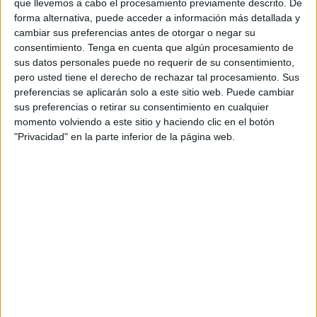
que llevemos a cabo el procesamiento previamente descrito. De
"Pasaron un par de meses o más antes
forma alternativa, puede acceder a información más detallada y
de que hubiera una forma segura de
cambiar sus preferencias antes de otorgar o negar su
consentimiento.
Tenga en cuenta que algún procesamiento de
enviar rollos expuestos a National
sus datos personales puede no requerir de su consentimiento,
Geographic para su procesamiento, y
pero usted tiene el derecho de rechazar tal procesamiento. Sus
luego otra espera mientras enviaban las
preferencias se aplicarán solo a este sitio web. Puede cambiar
impresiones a Kigoma", rememora ella.
sus preferencias o retirar su consentimiento en cualquier
momento volviendo a este sitio y haciendo clic en el botón
"Privacidad" en la parte inferior de la página web.
De hecho, la foto tard
ó
cinco años en ser usada en la
revista National Geographic
. Apareció en diciembre de
1965, cuando ella ya había ganado cierta fama como
experta en chimpancés y deseaban hacer una retrospectiva
de su labor.
Esa foto, junto al documental "
People of the Forest: The
Chimps of Gombe
", lanz
ó la idea de que los
humanos no
eran los únicos seres con sentimientos
. Justamente,
Goodall quería demostrar que los chimpancés establecían
afectos.