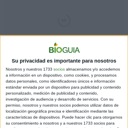
Su privacidad es importante para nosotros
Nosotros y nuestros 1733
socios
almacenamos y/o accedemos
UNA FOTO QUE TARDÓ EN LLEGAR A LA NATIONAL
a información en un dispositivo, como cookies, y procesamos
GEOGRAPHIC
datos personales, como identificadores únicos e información
estándar enviada por un dispositivo para publicidad y contenido
Estamos
hablando del año 1960
. Las fotograf
ías eran
personalizado, medición de publicidad y contenido,
captadas en negativos, cuyos rollos debían ser llevados a
investigación de audiencia y desarrollo de servicios.
Con su
laboratorios. En el propio sitio en que se capturaba la
permiso, nosotros y nuestros socios podemos utilizar datos de
localización geográfica precisa e identificación mediante las
imagen, era imposible saber el resultado final.
características de dispositivos. Puede hacer clic para otorgarnos
su consentimiento a nosotros y a nuestros 1733 socios para