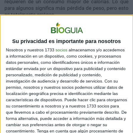
requieren de un consumo mayor de calorías. Lo que
para algunos significa más pérdida de peso, pero esto
es totalmente erróneo.
Una vez la persona ha conseguido el peso que tanto
anhelaba y finaliza la dieta, esto se convierte en un
arma de doble filo. Primero se encuentra el sentimiento
Su privacidad es importante para nosotros
de orgullo por haber perdido todo el peso que se
Nosotros y nuestros 1733
socios
almacenamos y/o accedemos
estaba buscando. Pero, también se manifiesta una
a información en un dispositivo, como cookies, y procesamos
ansiedad por consumir alimentos que estaban
datos personales, como identificadores únicos e información
restringidos durante la dieta. El cuerpo absorbe
estándar enviada por un dispositivo para publicidad y contenido
rápidamente todas las calorías que no había
personalizado, medición de publicidad y contenido,
consumido por un largo tiempo y como consecuencia,
investigación de audiencia y desarrollo de servicios.
Con su
empieza a engordar.
permiso, nosotros y nuestros socios podemos utilizar datos de
localización geográfica precisa e identificación mediante las
características de dispositivos. Puede hacer clic para otorgarnos
su consentimiento a nosotros y a nuestros 1733 socios para
¿Cómo se puede evitar el
que llevemos a cabo el procesamiento previamente descrito. De
forma alternativa, puede acceder a información más detallada y
efecto yoyo?
cambiar sus preferencias antes de otorgar o negar su
consentimiento.
Tenga en cuenta que algún procesamiento de