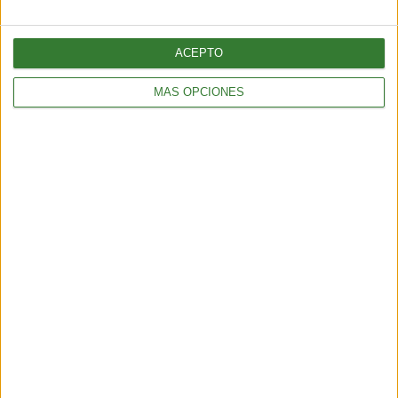
perdida y ganancia de peso en tan corto tiempo.
ACEPTO
Fuentes:
mejorconsalud
MÁS OPCIONES
canalsalud
foodspring
Comparte en redes sociales:
Guardar
Etiquetas:
Alimentación
dieta
SEO
categoria 2