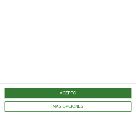
AMBIENTE
Los incendios en España y Francia muestran una nueva
amenaza: ¿por qué cada vez hay más fuegos extremos?
ACEPTO
5 min
| 2026-07-28 13:00
MÁS OPCIONES