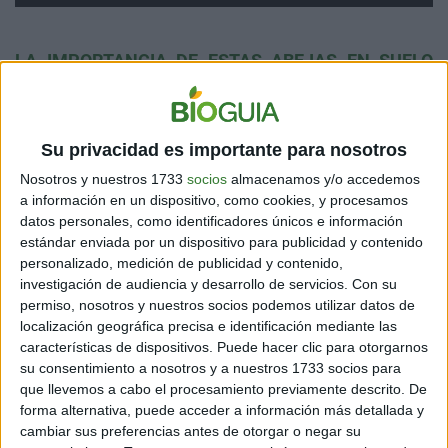
LA IMPORTANCIA DE ESTAS ABEJAS EN SUELO
AUSTRALIANO
En general, estos insectos son considerados el
ser vivo
Su privacidad es importante para nosotros
más importante del planeta.
No obstante, con sus alas
y colores azules son las responsables de la
flora y
Nosotros y nuestros 1733
socios
almacenamos y/o accedemos
vegetación de Australia
. De hecho, están presentes en
a información en un dispositivo, como cookies, y procesamos
todo el país.
datos personales, como identificadores únicos e información
estándar enviada por un dispositivo para publicidad y contenido
Solamente
no existen en la isla de Tasmania.
Del
personalizado, medición de publicidad y contenido,
resto, toda la geografía australiana las abarca. De esa
investigación de audiencia y desarrollo de servicios.
Con su
manera, las plantas de esa nación se reproducen en
permiso, nosotros y nuestros socios podemos utilizar datos de
buena medida gracias a tales insectos. ¡Una maravilla
localización geográfica precisa e identificación mediante las
de la naturaleza!
características de dispositivos. Puede hacer clic para otorgarnos
su consentimiento a nosotros y a nuestros 1733 socios para
Tenemos entonces un
insecto muy relacionado con su
que llevemos a cabo el procesamiento previamente descrito. De
hábitat
. Vale decirse que es una especie que viaja
forma alternativa, puede acceder a información más detallada y
mucho, ya que no crea colmenas. Se puede afirmar que
cambiar sus preferencias antes de otorgar o negar su