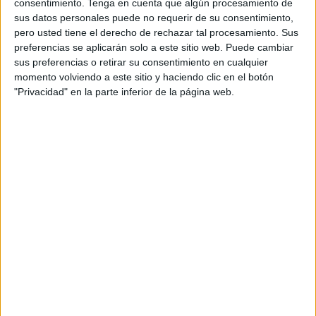
consentimiento.
Tenga en cuenta que algún procesamiento de
son bastante errantes, diseminando polen por muchos
sus datos personales puede no requerir de su consentimiento,
sitios.
pero usted tiene el derecho de rechazar tal procesamiento. Sus
preferencias se aplicarán solo a este sitio web. Puede cambiar
sus preferencias o retirar su consentimiento en cualquier
momento volviendo a este sitio y haciendo clic en el botón
"Privacidad" en la parte inferior de la página web.
UNOS INSECTOS VITALES PARA LA EXISTENCIA EN
LA TIERRA
Incluso, se asevera que las
abejas son esenciales para